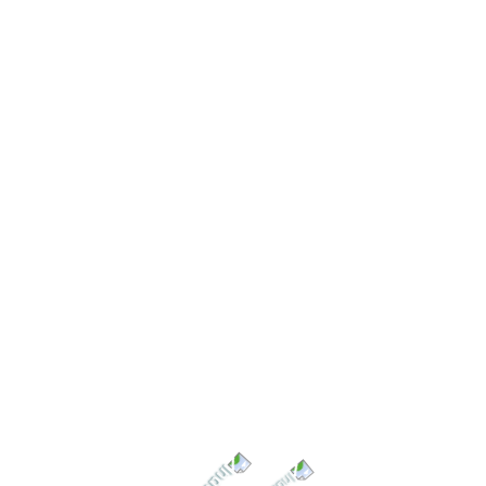
17
im ve Klavuz
Danışmanlık Hizmetle
in Fiyat