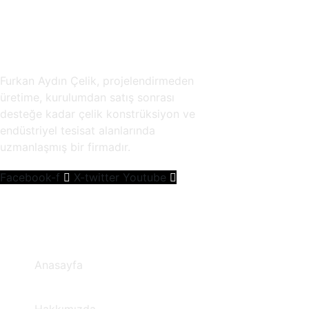
Furkan Aydın Çelik, projelendirmeden
üretime, kurulumdan satış sonrası
desteğe kadar çelik konstrüksiyon ve
endüstriyel tesisat alanlarında
uzmanlaşmış bir firmadır.
Facebook-f
X-twitter
Youtube
Hızlı Menü
Anasayfa
Hakkımızda