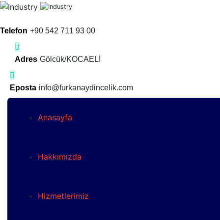
Telefon
+90 542 711 93 00
Adres
Gölcük/KOCAELİ
Eposta
info@furkanaydincelik.com
Anasayfa
Hakkımızda
Hizmetlerimiz