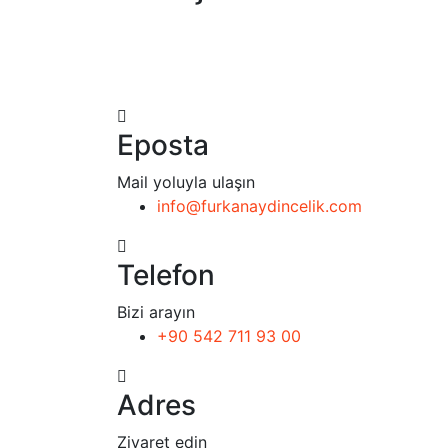
Eposta
Mail yoluyla ulaşın
info@furkanaydincelik.com
Telefon
Bizi arayın
+90 542 711 93 00
Adres
Ziyaret edin